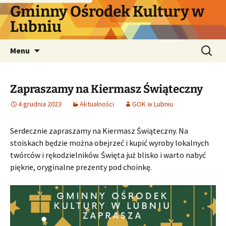
Przejdź
Gminny Ośrodek Kultury w
do
Lubniu
treści
Szukaj:
Menu
Zapraszamy na Kiermasz Świąteczny
4 grudnia 2023
Aktualności
GOK w Lubniu
Serdecznie zapraszamy na Kiermasz Świąteczny. Na
stoiskach będzie można obejrzeć i kupić wyroby lokalnych
twórców i rękodzielników. Święta już blisko i warto nabyć
piękne, oryginalne prezenty pod choinkę.