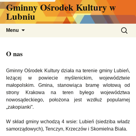
Gminny Ośrodek Kultury w
Przejdź
do
Lubniu
treści
Szukaj:
Menu
O nas
Gminny Ośrodek Kultury działa na terenie gminy Lubień,
leżącej w powiecie myślenickim, województwie
małopolskim. Gmina, stanowiąca bramę wlotową od
strony Krakowa na teren byłego województwa
nowosądeckiego, położona jest wzdłuż popularnej
„zakopianki”.
W skład gminy wchodzą 4 wsie: Lubień (siedziba władz
samorządowych), Tenczyn, Krzeczów i Skomielna Biała.