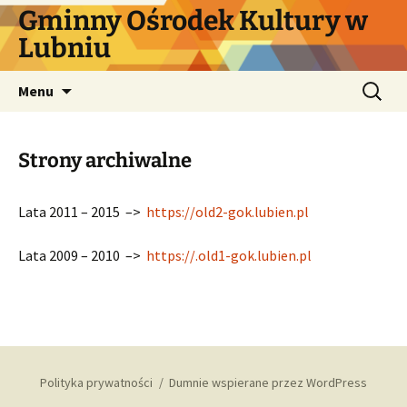
Przejdź
Gminny Ośrodek Kultury w
do
Lubniu
treści
Szukaj:
Menu
Strony archiwalne
Lata 2011 – 2015 –>
https://old2-gok.lubien.pl
Lata 2009 – 2010 –>
https://.old1-gok.lubien.pl
Polityka prywatności
Dumnie wspierane przez WordPress