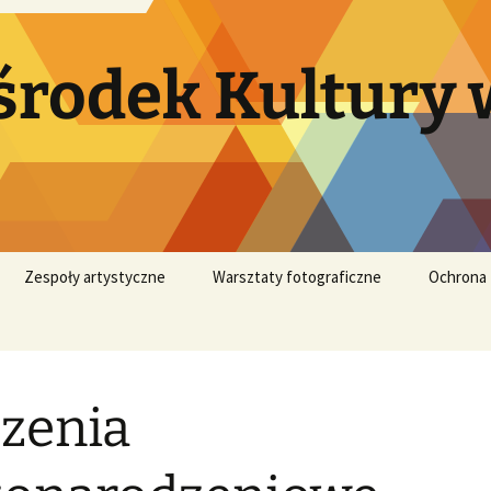
rodek Kultury 
Zespoły artystyczne
Warsztaty fotograficzne
Ochrona
Korpielorze
Cyrniawa
zenia
Korpiołki
Toporzanie