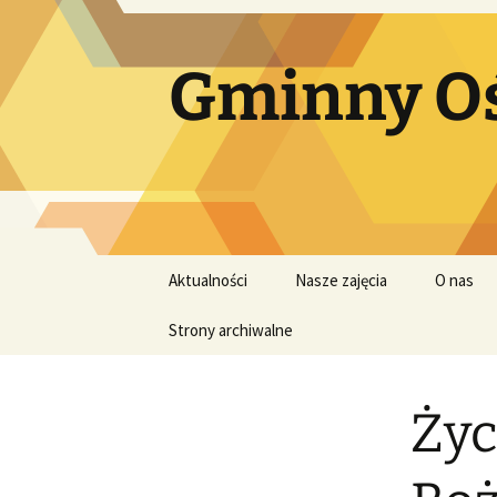
Przejdź
do
treści
Gminny Oś
Aktualności
Nasze zajęcia
O nas
Strony archiwalne
Życ