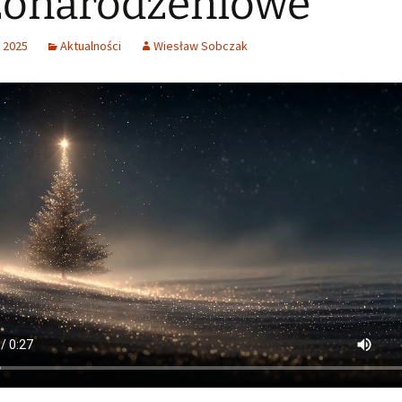
żonarodzeniowe
Zagórzanie
 2025
Aktualności
Wiesław Sobczak
Chór GAUDIUM
Amatorski teatr im. Fr.
Macioła Skomielna Biała
Młodzieżowa Orkiestra
Dęta OSP Tenczyn
Orkiestra Dęta OSP
Skomielna Biała
Time4Us Dance Family