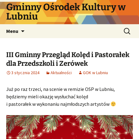
Przejdź
Gminny Ośrodek Kultury w
do
Lubniu
treści
Szukaj:
Menu
III Gminny Przegląd Kolęd i Pastorałek
dla Przedszkoli i Zerówek
3 stycznia 2024
Aktualności
GOK w Lubniu
Już po raz trzeci, na scenie w remizie OSP w Lubniu,
będziemy mieli okazję wysłuchać kolęd
i pastorałek w wykonaniu najmłodszych artystów