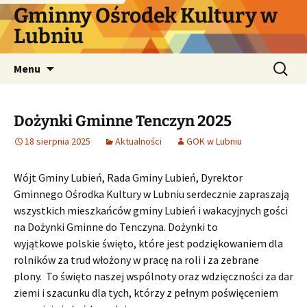
Przejdź
Gminny Ośrodek Kultury w
do
Lubniu
treści
Szukaj:
Menu
Dożynki Gminne Tenczyn 2025
18 sierpnia 2025
Aktualności
GOK w Lubniu
Wójt Gminy Lubień, Rada Gminy Lubień, Dyrektor
Gminnego Ośrodka Kultury w Lubniu serdecznie zapraszają
wszystkich mieszkańców gminy Lubień i wakacyjnych gości
na Dożynki Gminne do Tenczyna. Dożynki to
wyjątkowe polskie święto, które jest podziękowaniem dla
rolników za trud włożony w pracę na roli i za zebrane
plony. To święto naszej wspólnoty oraz wdzięczności za dar
ziemi i szacunku dla tych, którzy z pełnym poświęceniem